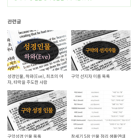
관련글
성경인물, 하와(Eve), 최초의 여
구약 선지자 이름 목록
자, 타락을 주도한 사람
구약성경 인물 목록
창세기 5장 인물 정리 생몰연대