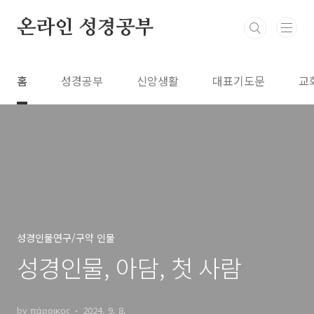
본문 바로가기
온라인 성경공부
홈
성경공부
신앙생활
대표기도문
교
성경인물연구/구약 인물
성경인물, 아담, 첫 사람
by πάροικος
2024. 9. 8.