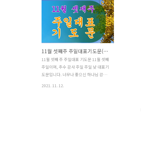
고, 친히 손으로 빚으시고 생명의 말씀으
살아갈 수 
로 낳으신 하나님 아버지, 어버이 주일을
첫째 주 어
맞아 하나님을 찬양하게 하심을 감사드립
따스한 햇
니다. 모든 만물은 하나님 아버지의 것이
다. 계절은
며, 하나님을 높이며 찬양하는 삶이 되게
따스한 날씨
하옵소서. 네 부모를 공경하라 하신 하나
되었습니다
11월 셋째주 주일대표기도문(추수감사절)
님, 하나님은 부모님을 통해 저희들을 이
자라 짙은 
땅에 태어나게 하셨고, 부모 공경을 행하
린순이 아
11월 셋째 주 주일대표 기도문 11월 셋째
게 하심으로 하나님을 섬기는 법을 가르
모양새입니다
주일이며, 추수 감사 주일 주일 낮 대표기
치셨습니다. 위태한 상황 속에서도 저희
시고 하나님
도문입니다. 너무나 좋으신 하나님 감사
들을 붙들고 지키는 부모님의 심정을 배
사드립니다. 
합니다. 저희가 무엇 이관데 이토록 사랑
2021. 11. 12.
우게 하..
하사 주님의 보좌 앞에 나아와 예배하게
하십니다. 오늘도 크신 하나님의 사랑에
힘입어 주님을 예배하오니 주님만을 예배
하며 섬기는 주일 예배되기를 원합니다.
하나님의 크신 사랑과 긍휼로 풍성한 열
매를 맺게 하시고, 하나님만을 바라보며
높이게 하심을 감사드립니다. 오늘은 특