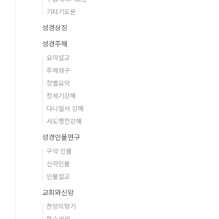
기타기도문
성경상징
성경주해
요약설교
주제성구
장별요약
창세기강해
다니엘서 강해
사도행전강해
성경인물연구
구약 인물
신약인물
인물설교
교회와신앙
찬양의향기
학습세례