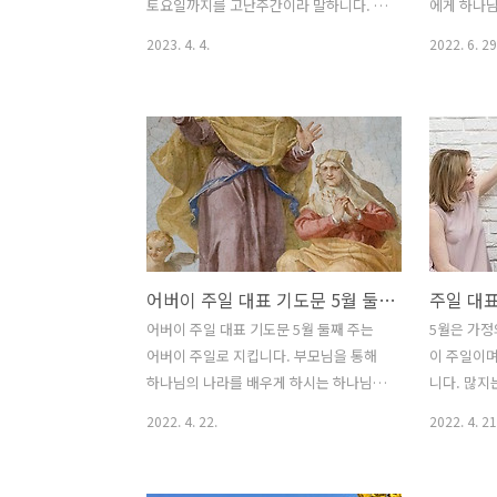
리가 살아가는 동안 하나님을 기쁘시게
력을 드러내
토요일까지를 고난주간이라 말하니다. 고
에게 하나님
하지 못하고 욕심에 이끌려 살아..
믿으면서도
난 주간은 예수님의 마지막 공생애 기간
넘치기를 기
2023. 4. 4.
2022. 6. 29
고 이 땅의.
이자 예루살렘에서 보낸 일주일을 말합니
월 첫 주일
다. 월요일 새벽 기도문 자비로우신 하나
대표 기도문
님 아버지, 저희들을 사랑하사 독생자 예
년도 반이 
수 그리스도를 이 땅에 보내주시고, 참되
르게 흘러가
신 하나님의 사랑을 허락하여 주심을 감
한 맥추 감
사합니다. 예수 그리스도를 믿음이 우리
제나 사랑
에게 큰 기쁨이요 큰 은혜임을 압니다. 이
고, 풍성한
번주간 주님의 마지막 일주일을 기념하며
버지 감사합
다시 한번 십자가의 고난을 묵상하며 고
나님의 은혜
어버이 주일 대표 기도문 5월 둘째 주
주일 대표
난 주간을 보내고자 저희들 이곳에 모였
어려움 속
습니다. 일주일간 고난주간 특별 새벽 기
심령을 허락
어버이 주일 대표 기도문 5월 둘째 주는
5월은 가정
도회를 통하여 하나님을 만나고 우리의
제 2022
어버이 주일로 지킵니다. 부모님을 통해
이 주일이며
신앙이 다시 일어서는 삶이 되게 하소서.
을 시작하면
하나님의 나라를 배우게 하시는 하나님의
니다. 많지
오늘 첫새벽 기도회를 하나님께 올려 드
하심을 감사
지혜와 소명을 잘 배우고 실천하는 삶이
의 주일로 
2022. 4. 22.
2022. 4. 21
립니다. 우리의 첫 ..
되기를 기대합니다. 어제도 새롭고 오늘
과 어버이 
도 새롭고, 항상 새로운 하나님 아버지를
가정의 달로
찬양합니다. 말씀으로 사람을 창조하시
그리스도 