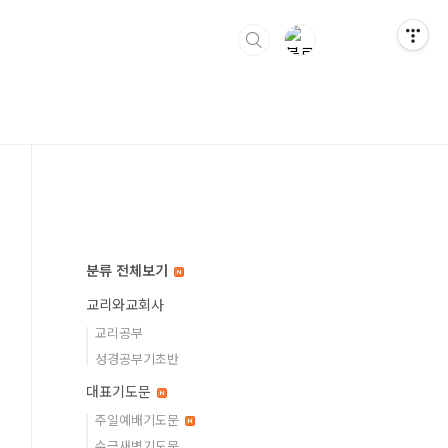
분류 전체보기
교리와교회사
교리공부
성경공부기초반
대표기도문
주일예배기도문
수금새벽기도문