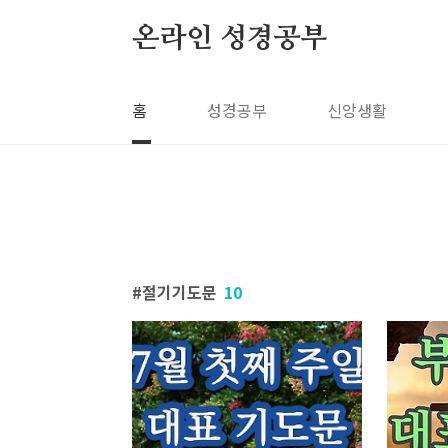
본문 바로가기
온라인 성경공부
홈
성경공부
신앙생활
절기기도문
10