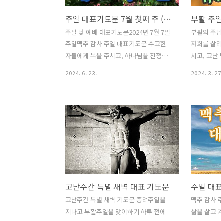
주일 대표기도문 7월 첫째 주 (맥추 감사 주일)
부활 주
주일 낮 예배 대표기도문2024년 7월 7일
부활의 주님
주일맥추 감사 주일 대표기도문 수고한
저희를 살리
자들에게 복을 주시고, 하나님을 진정으
시고, 고난
로 사랑하는 자들에게 큰 은혜로 채워 주
을 찬양합니
2024. 6. 23.
2024. 3. 27
시는 하나님을 찬양합니다. 2024년 7월
을 죽은 자
첫 주일, 맥추 감사 주일을 허락하심 감사
생명이 되게
합니다. 하나님, 우리 안에 하나님을 향한
룩하신 주님
열정과 사랑을 더하사 풍성한 은혜와 열
활 주일 대
매로 하나님께 드리기를 원합니다. 7월의
아나사 죄의
첫 주일을 허락하신 하나님께 모여 감사
세를 깨뜨리
의 찬양을 드리며, 기쁨의 예물을 드릴 수
합니다. 예
있음을 감사합니다. 우리가 소유한 모든
는 자들을 
것이 주의 것임을 알고 오늘도 기쁨으로
나님 아버지
고난주간 특별 새벽 대표 기도문
하나님께 올려 드리오니 주여, 오늘 이곳
주일을 맞
에 강림하여 주시고, 하늘의 문을 여시고
경배하게 하
고난주간 특별 새벽 기도문 종려주일을
맥추 감사 
축복하여 주옵소서. 진실하신 하나님, 우
시간 우리 
지나고 부활주일을 맞이하기 하루 전에
삶을 살고 