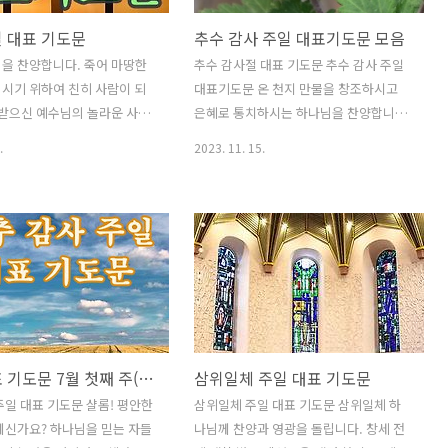
일 대표 기도문
추수 감사 주일 대표기도문 모음
을 찬양합니다. 죽어 마땅한
추수 감사절 대표 기도문 추수 감사 주일
시기 위하여 친히 사람이 되
대표기도문 온 천지 만물을 창조하시고
 받으신 예수님의 놀라운 사랑
은혜로 통치하시는 하나님을 찬양합니다.
다. 하지만 하나님은 예수님
시절을 따라 빛과 비를 내려 주사 식물들
.
2023. 11. 15.
 가운데서 살리심으로 영원한
이 소생하며 잘 자라게 하심을 감사드립
 하셨습니다. 부활절 아침 거
니다. 주님의 풍성한 사랑으로 수많은 곡
을 믿음으로 찬양합니다. 부
물들이 풍성한 열매를 맺었습니다. 하나
표 기도문 죽은 지 사흘 만에 살
님의 무한하신 사랑입니다. 추주 감사절
 권세를 이기시고, 사망의 권
을 맞아 하나님께 감사 예배를 드리게 하
신 주 예수 그리스도를 찬양
심을 감사드립니다. 이 시간 온 맘과 정성
수 그리스도를 살리심으로 믿
을 다해 주님을 예배합니다. 믿음으로 주
함께 부활의 자녀로 삼으신 하
님께 나아갑니다. 열납 하여 주옵소서. 한
 감사드립니다. 이 복된 부활
주간도 하나님의 은혜로 살아오다 이곳에
주일 대표 기도문 7월 첫째 주(맥추 감사 주일)
삼위일체 주일 대표 기도문
아 높으신 하나님을 찬양하며
나왔습니다. 사랑의 주님 주님의 뜻대로
심을 감사드립니다. 주여, 이
살지 못한 저희들을 용서하여 주옵소서.
주일 대표 기도문 샬롬! 평안한
삼위일체 주일 대표 기도문 삼위일체 하
가운에 임재하사 하나님의 능
힘써 주의 나라를 갈망해야 하지만 세상
계신가요? 하나님을 믿는 자들
나님께 찬양과 영광을 돌립니다. 창세 전