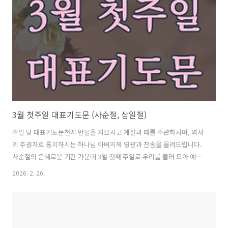
주일로 예배드리게 하시니, 이 민족의 역사와 아픔을 주님 앞에 올려드리
며 겸손히 기도합니다. 긍휼이 풍성하신 하나님, 먼저 우리의 죄를 고백
합니다. 사순절이라 말하면서도 마음은 분주했고, 십자가를 묵상한다 하
면서도 여전히..
3월 첫주일 대표기도문 (사순절, 삼일절)
주일 낮 대표기도문천지 만물을 지으시고 계절과 때를 주관하시며, 역사
의 주권자로 통치하시는 하나님 아버지께 영광과 찬송을 올려드립니다.
사순절의 은혜로운 기간 가운데 3월 첫째 주일로 우리를 불러 모아 예배
하게 하시니 감사합니다. 주님의 십자가를 바라보며 마음을 낮추고, 회개
2026. 2. 26.
와 절제와 경건으로 주님께 더 가까이 나아가게 하시는 은혜를 주시니 감
사드립니다. 또한 삼일절을 기념하는 주일로 드려지는 이 예배 가운데,
이 민족의 걸어온 길을 되새기며 하나님 앞에 겸손히 서게 하시니 감사합
니다. 거룩하신 주님, 먼저 우리의 죄를 고백합니다. 사순절이라 말하면