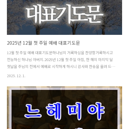
지만, ..
2025년 12월 첫 주일 예배 대표기도문
12월 첫 주일 예배 대표기도문하나님의 거룩하심을 찬양함거룩하시고
전능하신 하나님 아버지.2025년 12월 첫 주일 아침, 한 해의 마지막 달
첫날을 주님의 전에서 예배로 시작하게 하시니 감사와 찬송을 올려 드립
니다.천지를 창조하시고 역사를 주관하시는 주님께서, 연약한 저희를 오
2025. 12. 1.
늘도 불러 예배자로 세우셨사오니,영광과 존귀와 찬양을 홀로 받으시기
에 합당하신 하나님을 높여 드립니다.태초에 말씀으로 천지를 지으시고,
사람을 하나님의 형상대로 지으셔서하나님과 교제하며 살도록 지으신
창조주 하나님을 찬양합니다.그러나 아담의 타락으로 인하여 온 인류가
죄와 사망 아래 떨어졌음에도,우리를 즉시 심판 가운데 버려두지 아니하
시고,여자의 후손을 약속하시고, 아브라함과 이삭과 야곱에게 언약을 세
우시며,언약의 백성을 통해 메..