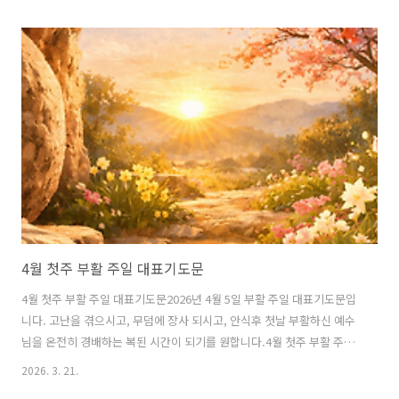
리에서 하나님을 높이며 영광 돌리게 하시니 참으로 감사합니다. 계절은
날마다 푸르러 가고 꽃들은 저마다의 빛깔로 창조주의 지혜를 드러내는
데, 저희의 심령은 때로 무디고 굳어져 하나님의 선하신 손길을 충분히
헤아리지 못하였음을 고백합니다. 이 시간 저희의 마음을 열어 주셔서,
보이는 봄의 아름다움 너머에 역사하시는 하나님의 섭리와 은혜를 깊이
묵상하게 하옵소서.사랑의 하나님,저희가 먼저 주님 앞에 죄를 고백합니
다. 입술로는 믿음을 ..
4월 첫주 부활 주일 대표기도문
4월 첫주 부활 주일 대표기도문2026년 4월 5일 부활 주일 대표기도문입
니다. 고난을 겪으시고, 무덤에 장사 되시고, 안식후 첫날 부활하신 예수
님을 온전히 경배하는 복된 시간이 되기를 원합니다.4월 첫주 부활 주일
대표기도문거룩하시고 살아 계신 하나님 아버지,사망의 권세를 깨뜨리
2026. 3. 21.
시고 부활하신 우리 주 예수 그리스도의 이름을 찬양합니다. 죽음이 끝인