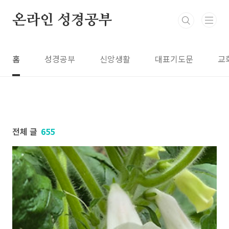
본문 바로가기
온라인 성경공부
홈
성경공부
신앙생활
대표기도문
교
전체 글
655