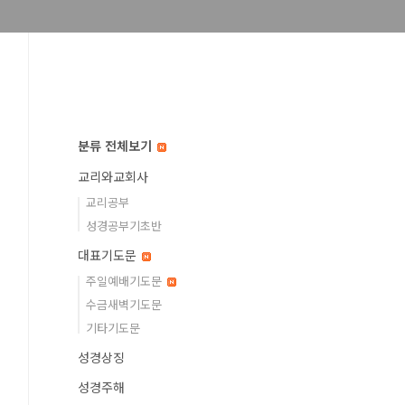
분류 전체보기
교리와교회사
교리공부
성경공부기초반
대표기도문
주일예배기도문
수금새벽기도문
기타기도문
성경상징
성경주해