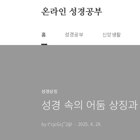
본문 바로가기
온라인 성경공부
홈
성경공부
신앙생활
성경상징
성경 속의 어둠 상징과
by l*cjcGcj"2@
2025. 4. 29.