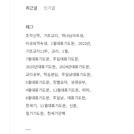
최근글
인기글
태그
조직신학
기초교리
하나님의속성
비공유적속성
1월대표기도문
2022년
기초교리12주
교리
1월
7월대표기도문
주일대표기도문
2023년대표기도문
2024년대표기도문
교리공부
학습문답
주일낮대표기도문
5월대표기도문
장별요약
성경공부
4월대표기도문
12월대표기도문
타락
6월대표기도문
주일낮
대표기도문
창세기
11월대표기도문
신론
절기기도문
창세기강해