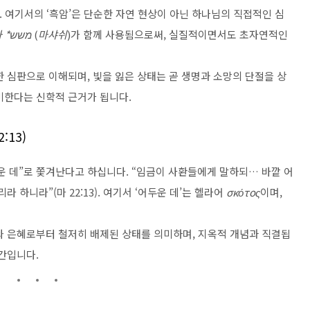
1). 여기서의 ‘흑암’은 단순한 자연 현상이 아닌 하나님의 직접적인 심
호셰크*에 ‘더듬다’는 동사 *משש
(
마샤쉬
)가 함께 사용됨으로써, 실질적이면서도 초자연적인
 심판으로 이해되며, 빛을 잃은 상태는 곧 생명과 소망의 단절을 상
미한다는 신학적 근거가 됩니다.
:13)
운 데”로 쫓겨난다고 하십니다. “임금이 사환들에게 말하되… 바깥 어
 하니라”(마 22:13). 여기서 ‘어두운 데’는 헬라어
σκότος
이며,
와 은혜로부터 철저히 배제된 상태를 의미하며, 지옥적 개념과 직결됩
간입니다.