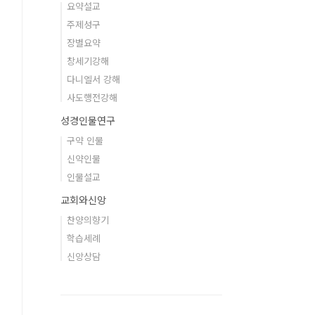
요약설교
주제성구
장별요약
창세기강해
다니엘서 강해
사도행전강해
성경인물연구
구약 인물
신약인물
인물설교
교회와신앙
찬양의향기
학습세례
신앙상담