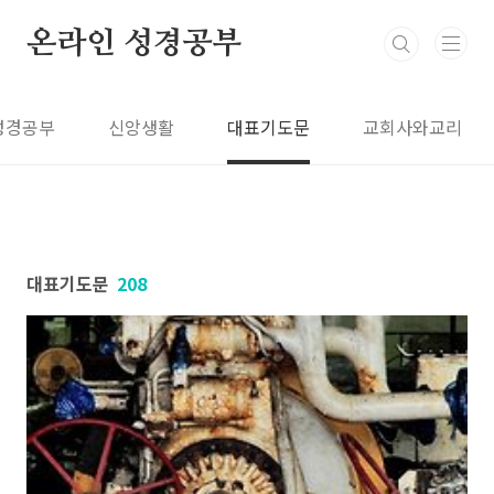
본문 바로가기
온라인 성경공부
성경공부
신앙생활
대표기도문
교회사와교리
대표기도문
208