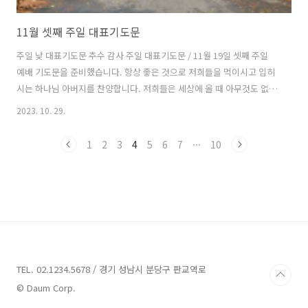
11월 셋째 주일 대표기도문
주일 낮 대표기도문 추수 감사 주일 대표기도문 / 11월 19일 셋째 주일
예배 기도문을 준비했습니다. 항상 좋은 것으로 저희들을 먹이시고 입히
시는 하나님 아버지를 찬양합니다. 저희들은 세상에 올 때 아무것도 없었
습니다. 인생은 빈손으로 왔다 빈손으로 가는 것이라 하셨습니다. 그럼에
2023. 10. 29.
도 하나님을 저희가 살아가는 동안 많은 것으로 채워 주시고 입혀 주셨습
니다. 하나님이 사랑이 너무나 감사하고 감사합니다. 자비로운 하나님 아
1
2
3
4
5
6
7
···
10
버지, 지금까지 하나님께서 저희에게 베푸신 은혜가 얼마나 많은지요. 그
모든 은혜를 헤아릴 수 없고, 다 설명할 수도 없습니다. 하나님의 크신 사
랑과 은혜가 오늘 저희를 이곳에 있게 하셨습니다. 베풀어 주신 은혜가
바다를 덮어도 우리는 늘 불평하고 원망할 때가 많았습니다. 하나님께서
주신 ..
TEL. 02.1234.5678 / 경기 성남시 분당구 판교역로
© Daum Corp.